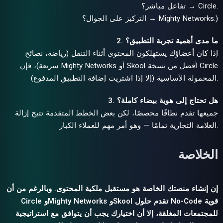
تفاعل مباشر؟ → Circle.
التركيز على الجوال؟ → Mighty Networks.)
2. ما مدى أهمية تجربة التطبيق؟
إذا كان أعضاؤك يستهلكون المحتوى أثناء التنقل (رياضة، نصائح
سريعة)، فإن Mighty Networks أو Skool أفضل من نسخة Circle
المحمولة الأساسية (إلا إذا اشتريت إضافة التطبيق المدفوع).
3. هل تحتاج إلى هوية بيضاء كاملة؟
جميعها تقدم نطاقًا مخصصًا، لكن بعض الخطط المتقدمة تتيح إزالة
العلامة التجارية تمامًا — وهو أمر مهم للعملاء الكبار.
الخلاصة
إن إنشاء منصتك الخاصة هو مستقبل ملكية المحتوى. وبالرغم من أن
Circle وMighty Networks وSkool تقدم حلول No-Code قوية
للمجتمعات المغلقة، إلا أن اختيارك يجب أن يتوافق مع استراتيجية