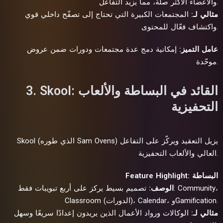
والأعضاء الأكثر صلة، مما يزيد التفاعل.
مثالي لـ:
المجتمعات الكبيرة التي تحتاج إلى تصفّح داخلي قوي
واكتشاف فعّال للمحتوى.
عامل التميز:
إمكانية دمج عدة مجتمعات ودورات ضمن عروض
موحّدة.
3. Skool: القائد في البساطة والألعاب
التحفيزية
Skool (الذي طوره Sam Ovens) يزيل التعقيد ويركّز على التفاعل
العالي والألعاب التحفيزية.
Feature Highlight: البساطة
الوصف:
تصميم بسيط يركز على أربع تبويبات فقط: Community،
Classroom (الدورات)، Calendar، وGamification.
مثالي لـ:
الوكالات ورواد الأعمال الذين يريدون إعدادًا سريعًا وسهل