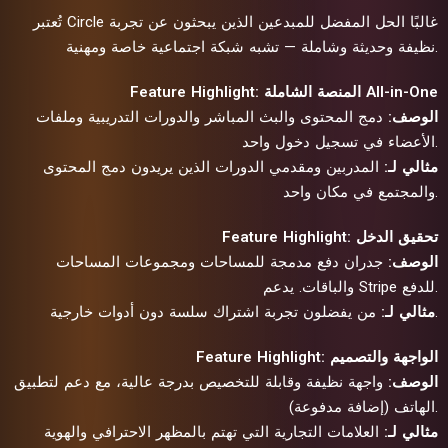
تُعتبر Circle غالبًا الحل المفضل للمبدعين الذين يبحثون عن تجربة
نظيفة وحديثة وشاملة — تشبه شبكة اجتماعية خاصة ومهنية.
Feature Highlight: المنصة الشاملة All-in-One
الوصف:
دمج المحتوى والبث المباشر والدورات التدريبية وملفات
الأعضاء في تسجيل دخول واحد.
مثالي لـ:
المدربين ومقدمي الدورات الذين يريدون دمج المحتوى
والمجتمع في مكان واحد.
Feature Highlight: تحقيق الدخل
الوصف:
جدران دفع مدمجة للمساحات ومجموعات المساحات
والباقات. يدعم Stripe للدفع.
من يفضلون تجربة اشتراك سلسة دون أدوات خارجية.
مثالي لـ:
Feature Highlight: الواجهة والتصميم
الوصف:
واجهة نظيفة وقابلة للتخصيص بدرجة عالية، مع دعم لتطبيق
الهاتف (إضافة مدفوعة).
مثالي لـ:
العلامات التجارية التي تهتم بالمظهر الاحترافي والهوية