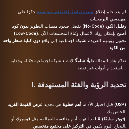
لم يعد حلم إطلاق
منصة تواصل اجتماعي مخصصة
حكرًا على
مهندسي البرمجيات.
و
قليل الكود
بدون كود (No-Code)
بفضل صعود منصات التطوير
، أصبح بإمكان رواد الأعمال وبُناة المجتمعات الآن
(Low-Code)
تحويل رؤيتهم الفريدة لشبكة اجتماعية إلى واقع
دون كتابة سطر واحد
.
من الكود
تقدّم هذه المقالة
دليلًا شاملًا
لإنشاء شبكة اجتماعية فعّالة وجذابة
باستخدام أدوات غير تقنية…
I. تحديد الرؤية والفئة المستهدفة
عرض القيمة الفريد (USP)
قبل اختيار الأداة،
أهم خطوة
هي تحديد
الخاص بك.
.
X (تويتر سابقًا)
أو
لقد انتهت أيام منافسة العمالقة مثل
فيسبوك
.
النجاح اليوم يكمن في
التركيز على مجتمع متخصص