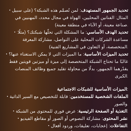
تحديد الجمهور المستهدف:
لمن تُصمَّم هذه الشبكة؟ (على سبيل
•
المثال: الفنانين المحليين، الهواة في مجال محدد، المهنيين في
صناعة معينة، أو الآباء في منطقة معينة).
تحديد الهدف الأساسي:
ما المشكلة التي تحلّها شبكتك؟ (مثلًا:
•
مساعدة الشركات المحلية على التواصل، مشاركة المعرفة
المتخصصة، أو التعاون في المشاريع الفنية).
تحديد الميزات الأساسية:
ما الميزات التي لا يمكن الاستغناء عنها؟
•
غالبًا ما تحتاج الشبكة المتخصصة إلى ميزة أو ميزتين قويتين فقط
يقدّرهما الجمهور، بدلًا من محاولة تقليد جميع وظائف المنصات
الكبرى.
الميزات الأساسية للشبكات الاجتماعية:
الملفات الشخصية للمستخدمين:
قابلة للتخصيص مع السير الذاتية
•
والصور.
عرض فوري للمحتوى من الشبكة.
التغذية أو الصفحة الرئيسية:
•
مشاركة النصوص أو الصور أو مقاطع الفيديو.
نشر المحتوى:
•
إعجابات، تعليقات، وردود أفعال.
التفاعلات:
•