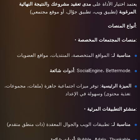
يعتمد اختيار الأداة على
مدى تعقيد مشروعك
و
النتيجة النهائية
(تطبيق ويب، تطبيق جوّال، أو موقع مجتمعي).
المرغوبة
أنواع المنصات:
منصات المجتمعات المخصصة:
•
المواقع المتخصصة، المنتديات، مواقع العضويات.
مناسبة لـ:
SocialEngine، Bettermode.
أدوات شائعة:
الميزة الرئيسية:
توفر ميزات اجتماعية جاهزة (ملفات، مجموعات،
تغذية محتوى) وسهولة في الإعداد.
منشئو التطبيقات المرئية:
•
تطبيقات الويب والجوال المعقدة (ذات منطق متقدم).
مناسبة لـ:
Bubble، Adalo، Thunkable.
أدوات شائعة: