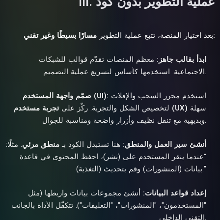
III. عملية التطوير بدون كود
مسارًا بسيطًا وغير تقني:
بعد اختيار المنصة، تتبع عملية التطوير
ابدأ بقالب جاهز:
معظم المنصات تقدّم قوالب للشبكات
الاجتماعية. استخدمها كأساس لتسريع عملية التصميم.
استخدم محرر السحب والإفلات
صمّم واجهة المستخدم (UI):
سهلة
تجربة مستخدم (UX)
لتخصيص الشكل والتجربة. ركّز على
وبديهية مع تنقل نظيف وأزرار واضحة ومناسبة للجوال.
أنشئ سير العمل والمنطق:
هنا تستبدل الكود بـ
منطق مرئي
. مثلًا:
"عندما ينقر المستخدم على (نشر)، احفظ المحتوى في قاعدة
بيانات (المنشورات) وقم بتحديث (التغذية)."
إعداد قواعد البيانات:
أنشئ مجموعات بيانات واربطها (مثل
"المستخدمون"، "المنشورات"، "التعليقات"). تتكفّل الأداة بالجانب
التقني الداخلي.