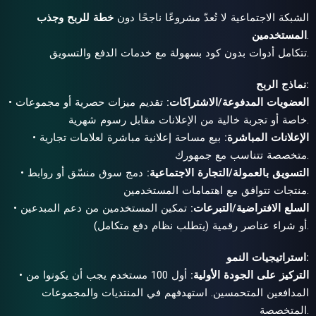
الشبكة الاجتماعية لا تُعدّ مشروعًا ناجحًا دون
خطة للربح وجذب
.
المستخدمين
تتكامل أدوات بدون كود بسهولة مع خدمات الدفع والتسويق.
نماذج الربح:
العضويات المدفوعة/الاشتراكات:
تقديم ميزات حصرية أو مجموعات
•
خاصة أو تجربة خالية من الإعلانات مقابل رسوم شهرية.
الإعلانات المباشرة:
بيع مساحة إعلانية مباشرة لعلامات تجارية
•
متخصصة تتناسب مع جمهورك.
التسويق بالعمولة/التجارة الاجتماعية:
دمج سوق منسّق أو روابط
•
منتجات تتوافق مع اهتمامات المستخدمين.
السلع الافتراضية/التبرعات:
تمكين المستخدمين من دعم المبدعين
•
أو شراء عناصر رقمية (يتطلب نظام دفع متكامل).
استراتيجيات النمو:
التركيز على الجودة الأولية:
أول 100 مستخدم يجب أن يكونوا من
•
المدافعين المتحمسين. استهدفهم في المنتديات والمجموعات
المتخصصة.