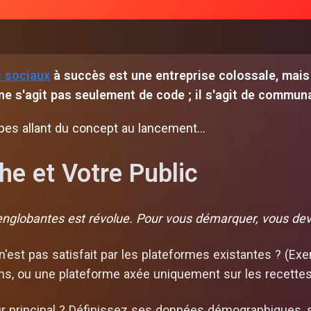
 sociaux
à succès est une entreprise colossale, mai
 ne s'agit pas seulement de code ; il s'agit de commu
apes allant du concept au lancement…
che et Votre Public
englobantes est révolue. Pour vous démarquer, vous de
'est pas satisfait par les plateformes existantes ? (Ex
s, ou une plateforme axée uniquement sur les recettes
eur principal ? Définissez ses données démographiques, s