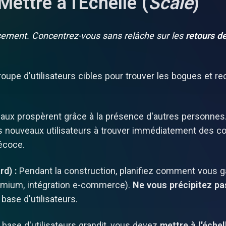
Mettre à l'Échelle (
Scale
)
ncement. Concentrez-vous sans relâche sur les
retours de
upe d'utilisateurs cibles pour trouver les bogues et recu
aux prospèrent grâce à la présence d'autres personne
 les nouveaux utilisateurs à trouver immédiatement des 
récoce.
d) :
Pendant la construction, planifiez comment vous ga
emium, intégration e-commerce).
Ne vous précipitez pa
base d'utilisateurs.
base d'utilisateurs grandit, vous devez
mettre à l'échel