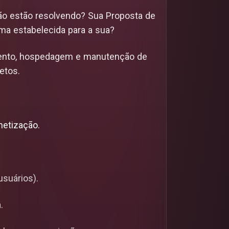
ão estão resolvendo? Sua Proposta de
ma estabelecida para a sua?
mento, hospedagem e manutenção de
etos.
netização.
suários).
.