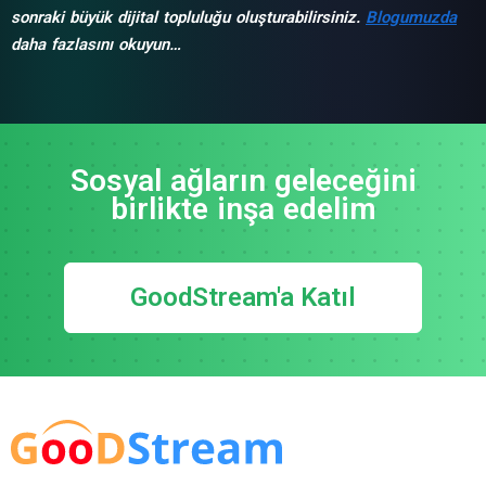
sonraki büyük dijital topluluğu oluşturabilirsiniz.
Blogumuzda
daha fazlasını okuyun…
Sosyal ağların geleceğini
birlikte inşa edelim
GoodStream'a Katıl