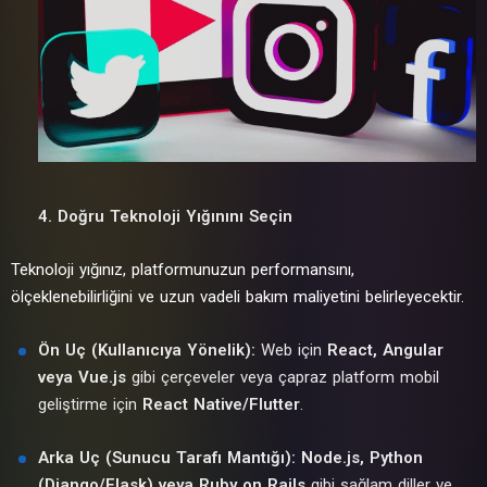
4. Doğru Teknoloji Yığınını Seçin
Teknoloji yığınız, platformunuzun performansını,
ölçeklenebilirliğini ve uzun vadeli bakım maliyetini belirleyecektir.
Ön Uç (Kullanıcıya Yönelik):
Web için
React, Angular
veya Vue.js
gibi çerçeveler veya çapraz platform mobil
geliştirme için
React Native/Flutter
.
Arka Uç (Sunucu Tarafı Mantığı):
Node.js, Python
(Django/Flask) veya Ruby on Rails
gibi sağlam diller ve