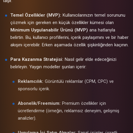
taşır.
Temel Özellikler (MVP):
Kullanıcılarınızın temel sorununu
çözmek için gereken en küçük özellikler kümesi olan
Minimum Uygulanabilir Ürünü (MVP)
ana hatlarıyla
belirtin. Bu, kullanıcı profillerini, içerik paylaşımını ve bir haber
akışını içerebilir. Erken aşamada özellik şişkinliğinden kaçının.
Para Kazanma Stratejisi:
Nasıl gelir elde edeceğinizi
belirleyin. Yaygın modeller şunları içerir:
Reklamcılık:
Görüntülü reklamlar (CPM, CPC) ve
sponsorlu içerik.
Abonelik/Freemium:
Premium özellikler için
ücretlendirme (örneğin, reklamsız deneyim, gelişmiş
analizler).
Uygulama İçi Satın Almalar:
Sanal ürünler, ücretli