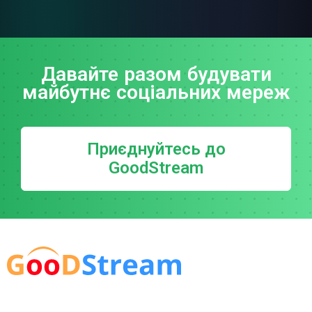
Давайте разом будувати
майбутнє соціальних мереж
Приєднуйтесь до
GoodStream
Головна
Команда
FAQ