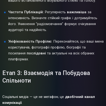
вашого встановленого візуального стилю та голосу.
Частота Публікацій:
Регулярність
важливіша
за
інтенсивність. Визначте стійкий графік і дотримуйтесь
його. Уникнення "радіомовчання" формує очікування
аудиторії та надійність.
Уніфікованість Профілю:
Переконайтеся, що ваші імена
користувачів, фотографії профілю, біографії та
посилання
послідовні
та актуальні на всіх обраних
платформах.
Етап 3: Взаємодія та Побудова
Спільноти
Соціальні медіа — це не мегафон; це
двобічний канал
комунікації
.