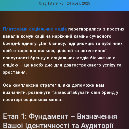
Oleg Tytarenko
24 жовт. 2025
Платформи соціальних медіа
перетворилися з простих
каналів комунікації на наріжний камінь сучасного
бренд-білдингу. Для бізнесу, підприємців та публічних
осіб створення сильної, цілісної та автентичної
присутності бренду в соціальних медіа більше не є
опцією — це необхідно для довгострокового успіху та
зростання.
Ось комплексна стратегія, яка допоможе вам
визначити, розвинути та масштабувати свій бренд у
просторі соціальних медіа...
Етап 1: Фундамент – Визначення
Вашої Ідентичності та Аудиторії