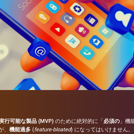
行可能な製品 (MVP)
のために絶対的に「
必須の
」機
が、
機能過多
(
feature-bloated
) になってはいけません。