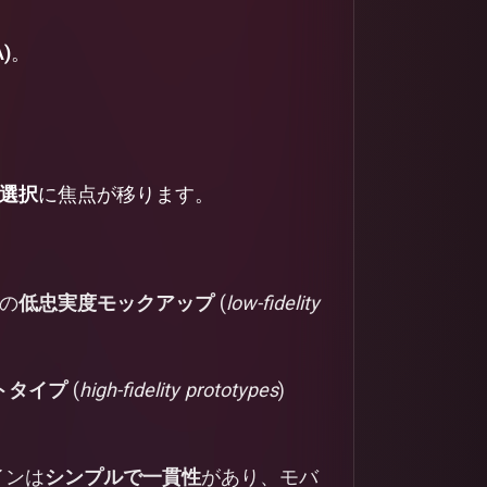
)
。
選択
に焦点が移ります。
の
低忠実度モックアップ
(
low-fidelity
トタイプ
(
high-fidelity prototypes
)
インは
シンプルで一貫性
があり、モバ