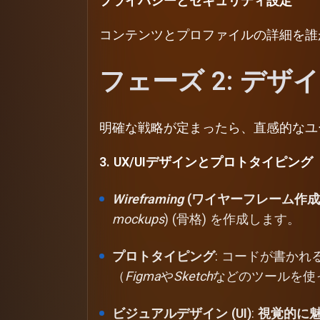
プライバシーとセキュリティ設定
コンテンツとプロファイルの詳細を誰
フェーズ 2: デザ
明確な戦略が定まったら、直感的なユ
3. UX/UIデザインとプロトタイピング
Wireframing
(ワイヤーフレーム作成
mockups
) (骨格) を作成します。
プロトタイピング
: コードが書か
（
Figma
や
Sketch
などのツールを使
ビジュアルデザイン (UI)
:
視覚的に